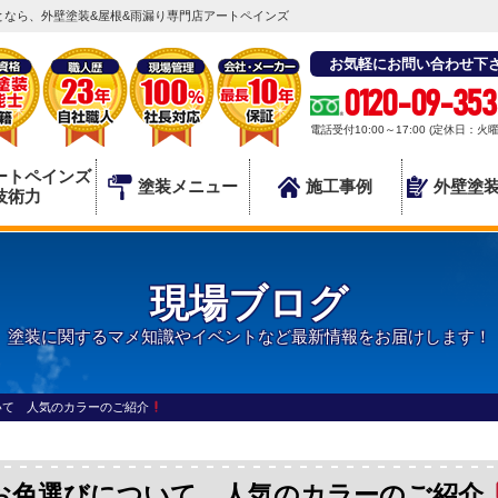
なら、外壁塗装&屋根&雨漏り専門店アートペインズ
お気軽にお問い合わせ下
0120-09-353
電話受付10:00～17:00 (定休日：火
ートペインズ
塗装メニュー
施工事例
外壁塗
技術力
現場ブログ
塗装に関するマメ知識やイベントなど最新情報をお届けします！
いて 人気のカラーのご紹介
お色選びについて 人気のカラーのご紹介