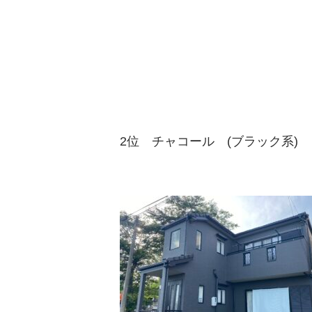
2
位 チャコール
(
ブラック系
)