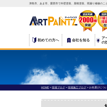
津島市、あま市、愛西市で外壁塗装、屋根塗装、雨漏り補修のこと
ア
初めての方へ
会社を知る
の
HOME
>
現場ブログ
>
現場施工ブログ
>
お色選びにつ