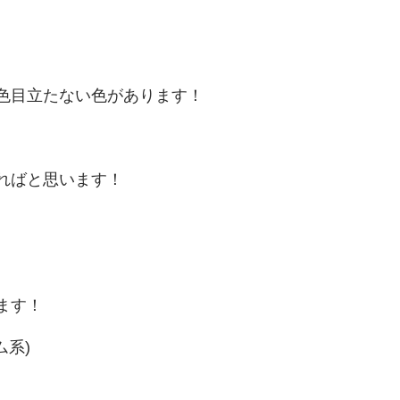
色目立たない色があります！
ればと思います！
ます！
ム系
)