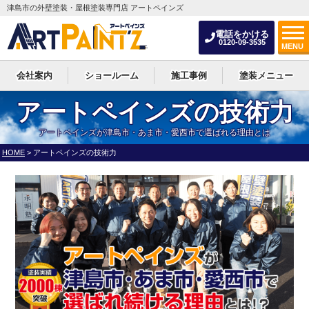
津島市の外壁塗装・屋根塗装専門店 アートペインズ
電話をかける
0120-09-3535
MENU
会社案内
ショールーム
施工事例
塗装メニュー
アートペインズの技術力
アートペインズが津島市・あま市・愛西市で選ばれる理由とは
HOME
>
アートペインズの技術力