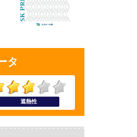
ータ
遮熱性