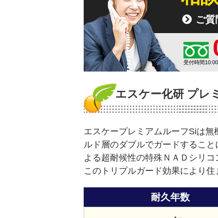
ご質
受付時間10:0
エスケー化研 プレ
エスケープレミアムルーフSiは
ルド層のダブルでガードすること
よる超耐候性の特殊ＮＡＤシリコ
このトリプルガード効果により住
耐久年数