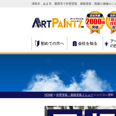
津島市、あま市、愛西市で外壁塗装、屋根塗装、雨漏り補修のこと
ア
初めての方へ
会社を知る
の
HOME
>
外壁塗装・屋根塗装メニュー
>
シリコン塗料