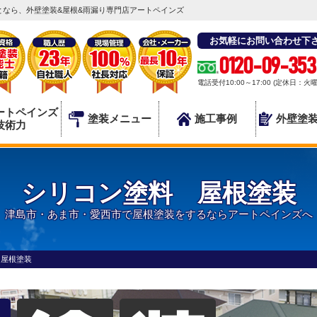
なら、外壁塗装&屋根&雨漏り専門店アートペインズ
お気軽にお問い合わせ下
0120-09-353
電話受付10:00～17:00 (定休日：火
ートペインズ
塗装メニュー
施工事例
外壁塗
技術力
シリコン塗料 屋根塗装
津島市・あま市・愛西市で屋根塗装をするならアートペインズへ
 屋根塗装