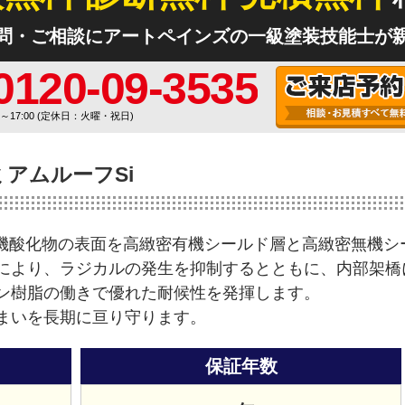
問・ご相談にアートペインズの一級塗装技能士が
0120-09-3535
0～17:00 (定休日：火曜・祝日)
ミアムルーフSi
無機酸化物の表面を高緻密有機シールド層と高緻密無機シ
により、ラジカルの発生を抑制するとともに、内部架橋
ン樹脂の働きで優れた耐候性を発揮します。
まいを長期に亘り守ります。
保証年数