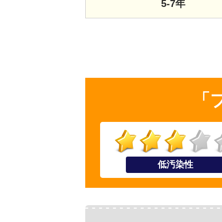
5-7年
「
低汚染性