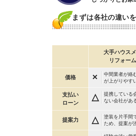
まずは各社の違い
大手ハウス
リフォー
中間業者が絡
×
価格
が上がりやす
提携している
支払い
△
ない会社があ
ローン
塗装を片手間
△
提案力
ため、提案が