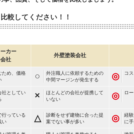
を比較してください！！
メーカー
外壁塗装会社
ム会社
むため、価格
外注職人に依頼するための
コス
○
◎
い
中間マージンが発生する
会社としてい
ほとんどの会社が提携して
ロー
×
◎
る
いない
で行っている
診断をせず建物に合った提
経験
△
◎
浅い
案でない事が多い
に手