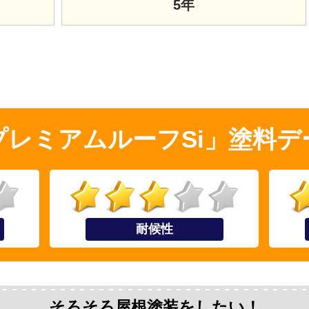
5年
プレミアムルーフSi」塗料デ
耐候性
そろそろ屋根塗装をしたい！