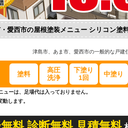
・愛西市の屋根塗装メニュー シリコン塗料 税
津島市、あま市、愛西市の一般的な戸建住宅
高圧
下塗り
塗料
中塗り
洗浄
1回
ニューは、足場代は入っておりません。
変動します。
無料 診断無料 見積無料