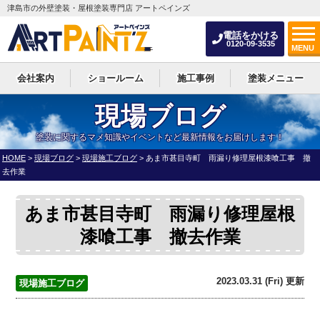
津島市の外壁塗装・屋根塗装専門店 アートペインズ
電話をかける
0120-09-3535
MENU
会社案内
ショールーム
施工事例
塗装メニュー
現場ブログ
塗装に関するマメ知識やイベントなど最新情報をお届けします！
HOME
>
現場ブログ
>
現場施工ブログ
>
あま市甚目寺町 雨漏り修理屋根漆喰工事 撤
去作業
あま市甚目寺町 雨漏り修理屋根
漆喰工事 撤去作業
2023.03.31 (Fri) 更新
現場施工ブログ