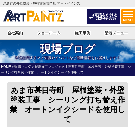
津島市の外壁塗装・屋根塗装専門店 アートペインズ
電話をかける
0120-09-3535
MENU
会社案内
ショールーム
施工事例
塗装メニュー
現場ブログ
塗装に関するマメ知識やイベントなど最新情報をお届けします！
HOME
>
現場ブログ
>
現場施工ブログ
>
あま市甚目寺町 屋根塗装・外壁塗装工事 シ
ーリング打ち替え作業 オートンイクシードを使用して
あま市甚目寺町 屋根塗装・外壁
塗装工事 シーリング打ち替え作
業 オートンイクシードを使用し
て