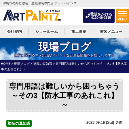
津島市の外壁塗装・屋根塗装専門店 アートペインズ
電話をかける
0120-09-3535
MENU
会社案内
ショールーム
施工事例
塗装メニュー
現場ブログ
塗装に関するマメ知識やイベントなど最新情報をお届けします！
HOME
>
現場ブログ
>
塗装の豆知識
>
専門用語は難しいから困っちゃう～その3【防水工
事のあれこれ】～
専門用語は難しいから困っちゃう
～その3【防水工事のあれこれ】
～
2023.09.16 (Sat) 更新
塗装の豆知識