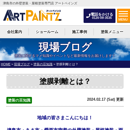
津島市の外壁塗装・屋根塗装専門店 アートペインズ
電話をかける
0120-09-3535
MENU
会社案内
ショールーム
施工事例
塗装メニュー
現場ブログ
塗装に関するマメ知識やイベントなど最新情報をお届けします！
HOME
>
現場ブログ
>
塗装の豆知識
>
塗膜剥離とは？
塗膜剥離とは？
2024.02.17 (Sat) 更新
塗装の豆知識
地域の皆さまこんにちは！