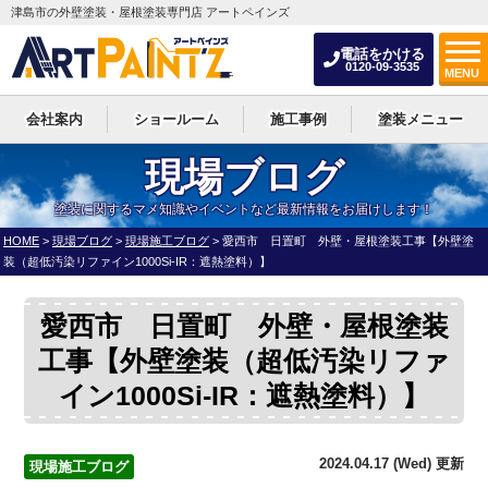
津島市の外壁塗装・屋根塗装専門店 アートペインズ
電話をかける
0120-09-3535
MENU
会社案内
ショールーム
施工事例
塗装メニュー
現場ブログ
塗装に関するマメ知識やイベントなど最新情報をお届けします！
HOME
>
現場ブログ
>
現場施工ブログ
>
愛西市 日置町 外壁・屋根塗装工事【外壁塗
装（超低汚染リファイン1000Si-IR：遮熱塗料）】
愛西市 日置町 外壁・屋根塗装
工事【外壁塗装（超低汚染リファ
イン1000Si-IR：遮熱塗料）】
2024.04.17 (Wed) 更新
現場施工ブログ