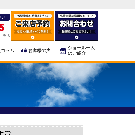
さい
5
曜・祝日)
ショールーム
装コラム
お客様の声
のご紹介
す♡