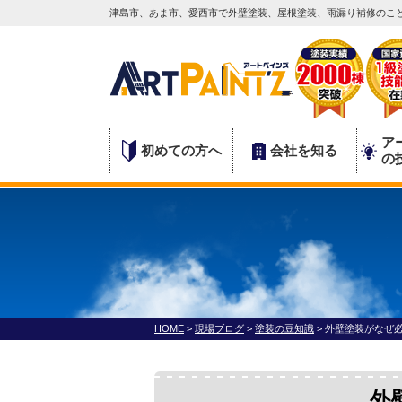
津島市、あま市、愛西市で外壁塗装、屋根塗装、雨漏り補修のこと
ア
初めての方へ
会社を知る
の
HOME
>
現場ブログ
>
塗装の豆知識
>
外壁塗装がなぜ
外