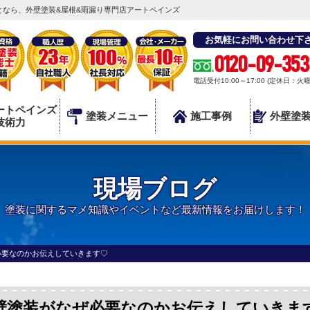
なら、外壁塗装&屋根&雨漏り専門店アートペインズ
お気軽にお問い合わせ下
0120-09-353
電話受付10:00～17:00 (定休日：火
ートペインズ
塗装メニュー
施工事例
外壁塗
技術力
現場ブログ
塗装に関するマメ知識やイベントなど最新情報をお届けします！
必要なのかお伝えしていきます♡
壁塗装がなぜ必要なのかお伝えしていきま