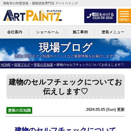
津島市の外壁塗装・屋根塗装専門店 アートペインズ
電話をかける
0120-09-3535
MENU
会社案内
ショールーム
施工事例
塗装メニュー
現場ブログ
塗装に関するマメ知識やイベントなど最新情報をお届けします！
HOME
>
現場ブログ
>
塗装の豆知識
>
建物のセルフチェックについてお伝えします♡
建物のセルフチェックについてお
伝えします♡
2024.05.05 (Sun) 更新
塗装の豆知識
建物のセルフチェックについて