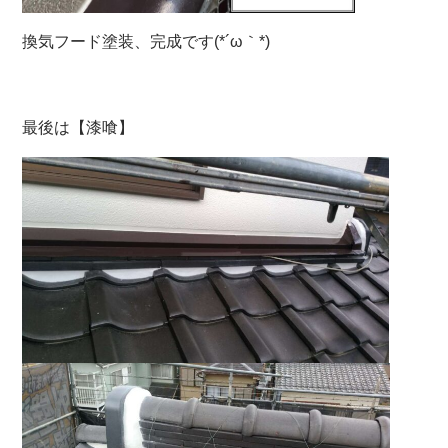
換気フード塗装、完成です(*´ω｀*)
最後は【漆喰】