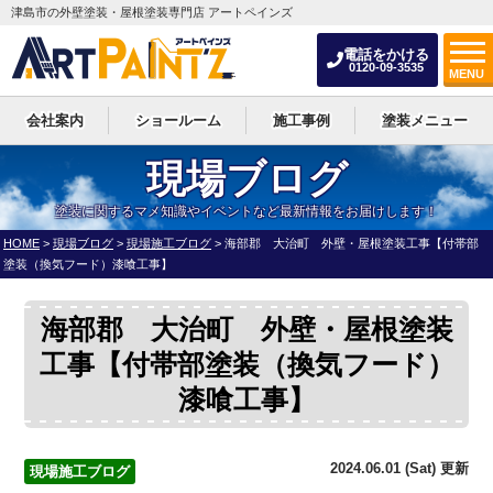
津島市の外壁塗装・屋根塗装専門店 アートペインズ
電話をかける
0120-09-3535
MENU
会社案内
ショールーム
施工事例
塗装メニュー
現場ブログ
塗装に関するマメ知識やイベントなど最新情報をお届けします！
HOME
>
現場ブログ
>
現場施工ブログ
>
海部郡 大治町 外壁・屋根塗装工事【付帯部
塗装（換気フード）漆喰工事】
海部郡 大治町 外壁・屋根塗装
工事【付帯部塗装（換気フード）
漆喰工事】
2024.06.01 (Sat) 更新
現場施工ブログ