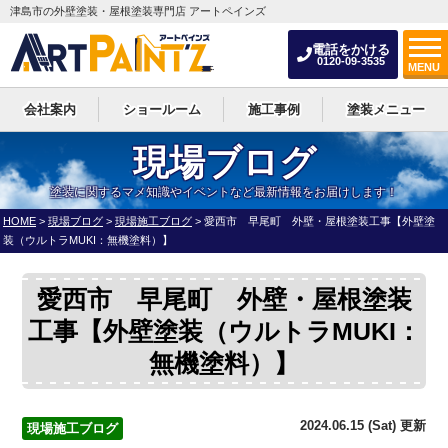
津島市の外壁塗装・屋根塗装専門店 アートペインズ
電話をかける
0120-09-3535
MENU
会社案内
ショールーム
施工事例
塗装メニュー
現場ブログ
塗装に関するマメ知識やイベントなど最新情報をお届けします！
HOME
>
現場ブログ
>
現場施工ブログ
>
愛西市 早尾町 外壁・屋根塗装工事【外壁塗
装（ウルトラMUKI：無機塗料）】
愛西市 早尾町 外壁・屋根塗装
工事【外壁塗装（ウルトラMUKI：
無機塗料）】
2024.06.15 (Sat) 更新
現場施工ブログ