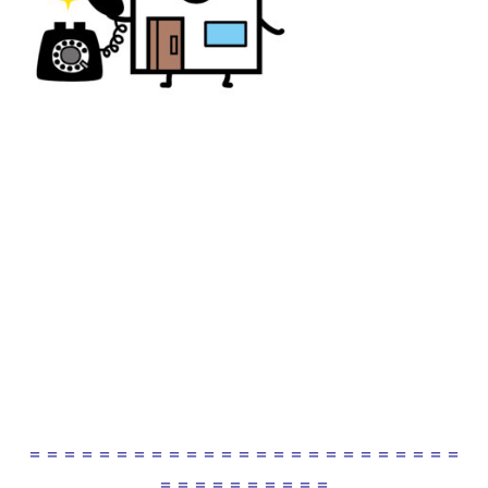
＝＝＝＝＝＝＝＝＝＝＝＝＝＝＝＝＝＝＝＝＝＝＝＝＝
＝＝＝＝＝＝＝＝＝＝