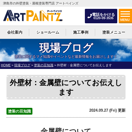
津島市の外壁塗装・屋根塗装専門店 アートペインズ
電話をかける
0120-09-3535
MENU
会社案内
ショールーム
施工事例
塗装メニュー
現場ブログ
塗装に関するマメ知識やイベントなど最新情報をお届けします！
HOME
>
現場ブログ
>
塗装の豆知識
>
外壁材：金属壁についてお伝えします
外壁材：金属壁についてお伝えし
ます
2024.09.27 (Fri) 更新
塗装の豆知識
金属壁について