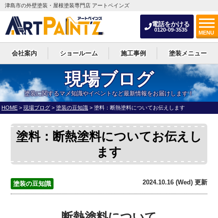
津島市の外壁塗装・屋根塗装専門店 アートペインズ
電話をかける
0120-09-3535
MENU
会社案内
ショールーム
施工事例
塗装メニュー
現場ブログ
塗装に関するマメ知識やイベントなど最新情報をお届けします！
HOME
>
現場ブログ
>
塗装の豆知識
>
塗料：断熱塗料についてお伝えします
塗料：断熱塗料についてお伝えし
ます
2024.10.16 (Wed) 更新
塗装の豆知識
断熱塗料について