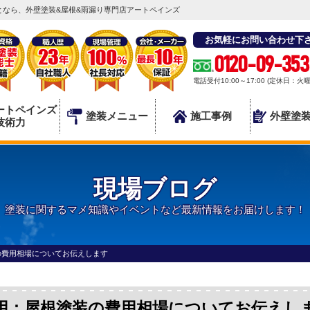
なら、外壁塗装&屋根&雨漏り専門店アートペインズ
お気軽にお問い合わせ下
0120-09-353
電話受付10:00～17:00 (定休日：火
ートペインズ
塗装メニュー
施工事例
外壁塗
技術力
現場ブログ
塗装に関するマメ知識やイベントなど最新情報をお届けします！
の費用相場についてお伝えします
用：屋根塗装の費用相場についてお伝えし