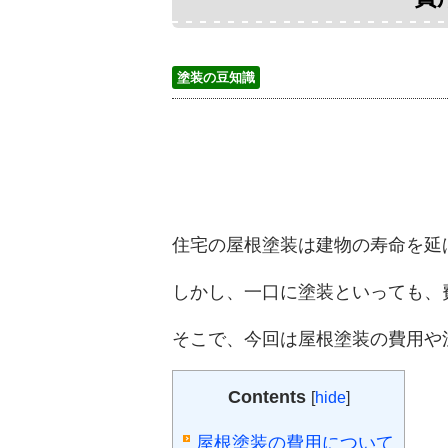
塗装の豆知識
住宅の屋根塗装
は
建物の寿命を延
しかし、
一口に塗装といっても、
そこで、今回は
屋根塗装
の費用や
Contents
[
hide
]
屋根塗装の費用について