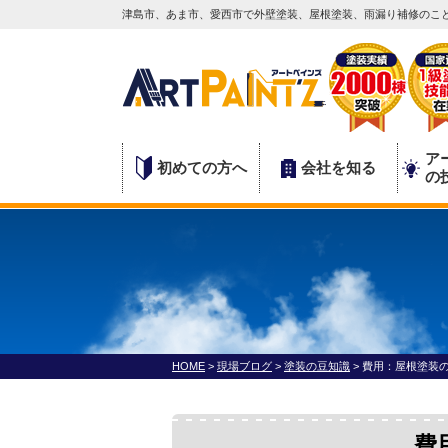
津島市、あま市、愛西市で外壁塗装、屋根塗装、雨漏り補修のこと
ア
初めての方へ
会社を知る
の
HOME
>
現場ブログ
>
塗装の豆知識
>
費用：屋根塗装
費