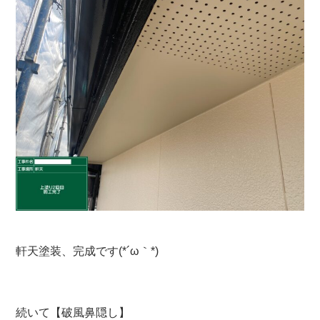
軒天塗装、完成です(*´ω｀*)
続いて【破風鼻隠し】