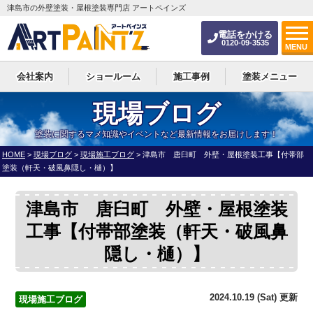
津島市の外壁塗装・屋根塗装専門店 アートペインズ
電話をかける
0120-09-3535
MENU
会社案内
ショールーム
施工事例
塗装メニュー
現場ブログ
塗装に関するマメ知識やイベントなど最新情報をお届けします！
HOME
>
現場ブログ
>
現場施工ブログ
>
津島市 唐臼町 外壁・屋根塗装工事【付帯部
塗装（軒天・破風鼻隠し・樋）】
津島市 唐臼町 外壁・屋根塗装
工事【付帯部塗装（軒天・破風鼻
隠し・樋）】
2024.10.19 (Sat) 更新
現場施工ブログ