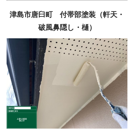
津島市唐臼町 付帯部塗装（軒天・
破風鼻隠し・樋）