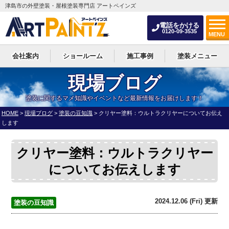
津島市の外壁塗装・屋根塗装専門店 アートペインズ
電話をかける
0120-09-3535
MENU
会社案内
ショールーム
施工事例
塗装メニュー
現場ブログ
塗装に関するマメ知識やイベントなど最新情報をお届けします！
HOME
>
現場ブログ
>
塗装の豆知識
>
クリヤー塗料：ウルトラクリヤーについてお伝え
します
クリヤー塗料：ウルトラクリヤー
についてお伝えします
2024.12.06 (Fri) 更新
塗装の豆知識