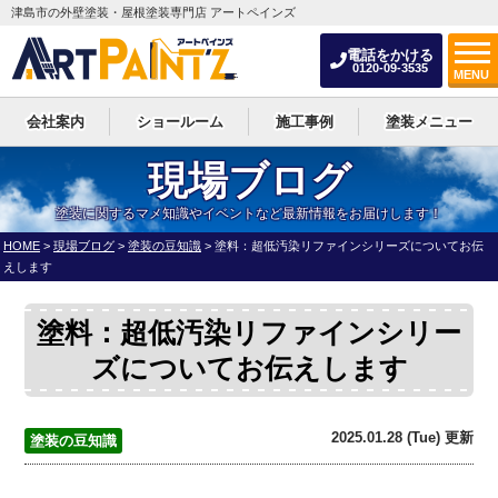
津島市の外壁塗装・屋根塗装専門店 アートペインズ
電話をかける
0120-09-3535
MENU
会社案内
ショールーム
施工事例
塗装メニュー
現場ブログ
塗装に関するマメ知識やイベントなど最新情報をお届けします！
HOME
>
現場ブログ
>
塗装の豆知識
>
塗料：超低汚染リファインシリーズについてお伝
えします
塗料：超低汚染リファインシリー
ズについてお伝えします
2025.01.28 (Tue) 更新
塗装の豆知識