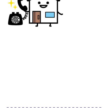
＝＝＝＝＝＝＝＝＝＝＝＝＝＝＝＝＝＝＝＝＝＝＝＝＝