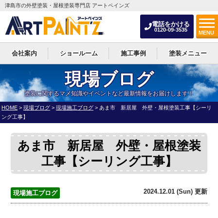
津島市の外壁塗装・屋根塗装専門店 アートペインズ
電話をかける
0120-09-3535
MENU
会社案内
ショールーム
施工事例
塗装メニュー
現場ブログ
塗装に関するマメ知識やイベントなど最新情報をお届けします！
HOME
>
現場ブログ
>
現場施工ブログ
>
あま市 新居屋 外壁・屋根塗装工事【シーリ
ング工事】
あま市 新居屋 外壁・屋根塗装
工事【シーリング工事】
2024.12.01 (Sun) 更新
現場施工ブログ