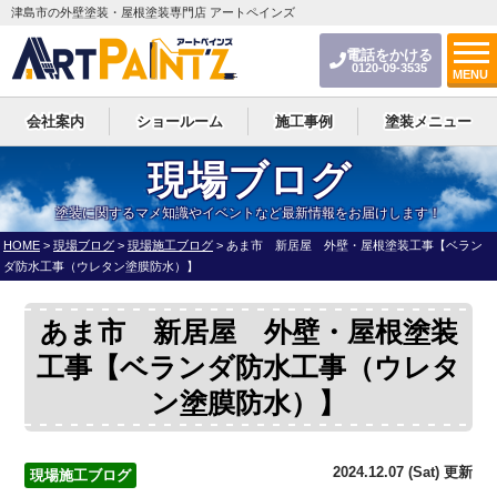
津島市の外壁塗装・屋根塗装専門店 アートペインズ
電話をかける
0120-09-3535
MENU
会社案内
ショールーム
施工事例
塗装メニュー
現場ブログ
塗装に関するマメ知識やイベントなど最新情報をお届けします！
HOME
>
現場ブログ
>
現場施工ブログ
>
あま市 新居屋 外壁・屋根塗装工事【ベラン
ダ防水工事（ウレタン塗膜防水）】
あま市 新居屋 外壁・屋根塗装
工事【ベランダ防水工事（ウレタ
ン塗膜防水）】
2024.12.07 (Sat) 更新
現場施工ブログ