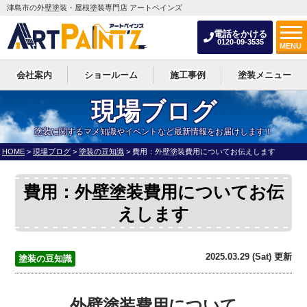
津島市の外壁塗装・屋根塗装専門店 アートペインズ
電話をかける
0120-09-3535
MENU
会社案内
ショールーム
施工事例
塗装メニュー
現場ブログ
塗装に関するマメ知識やイベントなど最新情報をお届けします！
HOME
>
現場ブログ
>
塗装の豆知識
>
費用：外壁塗装費用についてお伝えします
費用：外壁塗装費用についてお伝
えします
2025.03.29 (Sat) 更新
塗装の豆知識
外壁塗装費用について