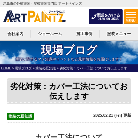
津島市の外壁塗装・屋根塗装専門店 アートペインズ
電話をかける
0120-09-3535
MENU
会社案内
ショールーム
施工事例
塗装メニュー
現場ブログ
塗装に関するマメ知識やイベントなど最新情報をお届けします！
HOME
>
現場ブログ
>
塗装の豆知識
>
劣化対策：カバー工法についてお伝えします
劣化対策：カバー工法についてお
伝えします
2025.02.21 (Fri) 更新
塗装の豆知識
カバー工法について