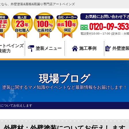
なら、外壁塗装&屋根&雨漏り専門店アートペインズ
お気軽にお問い合わせ下
0120-09-353
電話受付10:00～17:00 (定休日：火
ートペインズ
塗装メニュー
施工事例
外壁塗
技術力
現場ブログ
塗装に関するマメ知識やイベントなど最新情報をお届けします！
装についてお伝えします
外壁材：外壁塗装についてお伝えします