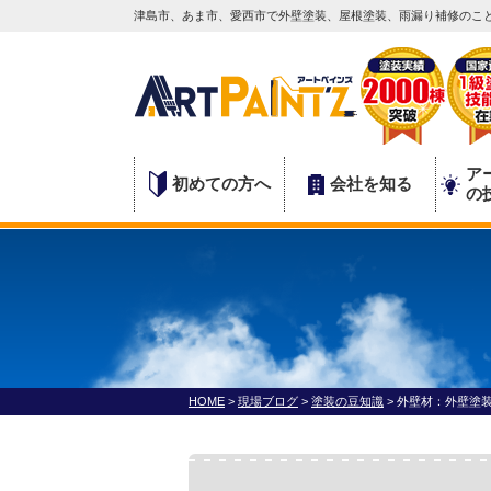
津島市、あま市、愛西市で外壁塗装、屋根塗装、雨漏り補修のこと
ア
初めての方へ
会社を知る
の
HOME
>
現場ブログ
>
塗装の豆知識
>
外壁材：外壁塗