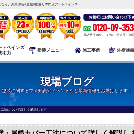
なら、外壁塗装&屋根&雨漏り専門店アートペインズ
お気軽にお問い合わせ下
0120-09-353
電話受付10:00～17:00 (定休日：火
ートペインズ
塗装メニュー
施工事例
外壁塗
技術力
現場ブログ
塗装に関するマメ知識やイベントなど最新情報をお届けします！
ー工法について詳しく解説します
壁・屋根カバー工法について詳しく解説し