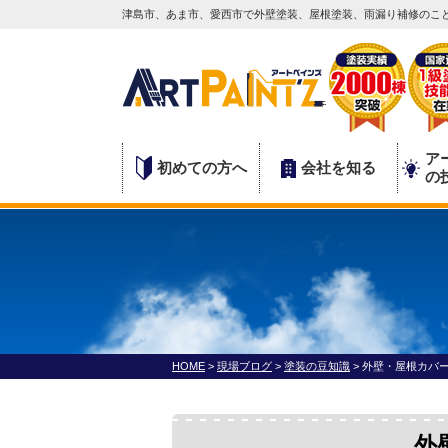
津島市、あま市、愛西市で外壁塗装、屋根塗装、雨漏り補修のこと
ア
初めての方へ
会社を知る
の
HOME
>
現場ブログ
>
塗装の豆知識
>
外壁・屋根カバ
外