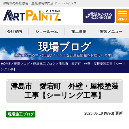
津島市の外壁塗装・屋根塗装専門店 アートペインズ
電話をかける
0120-09-3535
MENU
会社案内
ショールーム
施工事例
塗装メニュー
現場ブログ
塗装に関するマメ知識やイベントなど最新情報をお届けします！
HOME
>
現場ブログ
>
現場施工ブログ
>
津島市 愛宕町 外壁・屋根塗装工事【シーリ
ング工事】
津島市 愛宕町 外壁・屋根塗装
工事【シーリング工事】
2025.06.18 (Wed) 更新
現場施工ブログ