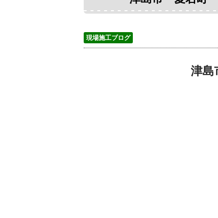
現場施工ブログ
津島