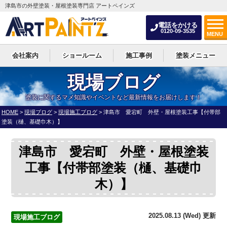
津島市の外壁塗装・屋根塗装専門店 アートペインズ
電話をかける
0120-09-3535
MENU
会社案内
ショールーム
施工事例
塗装メニュー
現場ブログ
塗装に関するマメ知識やイベントなど最新情報をお届けします！
HOME
>
現場ブログ
>
現場施工ブログ
>
津島市 愛宕町 外壁・屋根塗装工事【付帯部
塗装（樋、基礎巾木）】
津島市 愛宕町 外壁・屋根塗装
工事【付帯部塗装（樋、基礎巾
木）】
2025.08.13 (Wed) 更新
現場施工ブログ