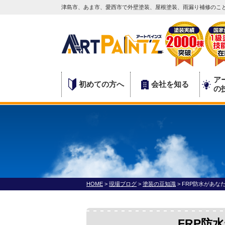
津島市、あま市、愛西市で外壁塗装、屋根塗装、雨漏り補修のこと
ア
初めての方へ
会社を知る
の
HOME
>
現場ブログ
>
塗装の豆知識
>
FRP防水があな
FRP防