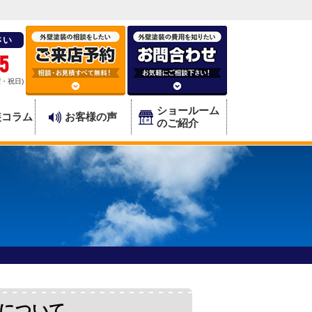
さい
5
曜・祝日)
ショールーム
装コラム
お客様の声
のご紹介
工について