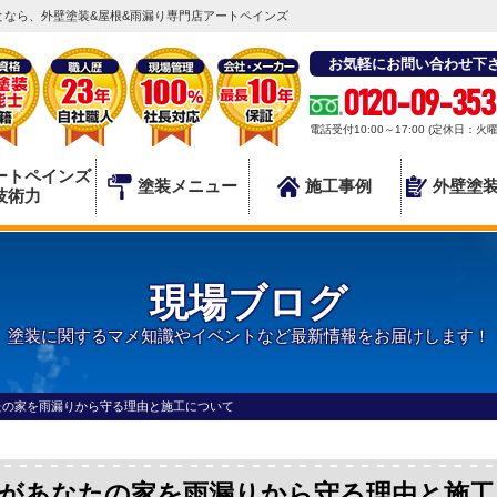
なら、外壁塗装&屋根&雨漏り専門店アートペインズ
お気軽にお問い合わせ下
0120-09-353
電話受付10:00～17:00 (定休日：火
ートペインズ
塗装メニュー
施工事例
外壁塗
技術力
現場ブログ
塗装に関するマメ知識やイベントなど最新情報をお届けします！
たの家を雨漏りから守る理由と施工について
水があなたの家を雨漏りから守る理由と施