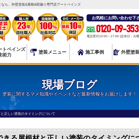
なら、外壁塗装&屋根&雨漏り専門店アートペインズ
お気軽にお問い合わせ下
0120-09-353
電話受付10:00～17:00 (定休日：火
ートペインズ
塗装メニュー
施工事例
外壁塗
技術力
現場ブログ
塗装に関するマメ知識やイベントなど最新情報をお届けします！
材と正しい塗装のタイミングについて
できる屋根材と正しい塗装のタイミングに