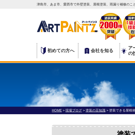
津島市、あま市、愛西市で外壁塗装、屋根塗装、雨漏り補修のこと
ア
初めての方へ
会社を知る
の
HOME
>
現場ブログ
>
塗装の豆知識
>
塗装できる屋根
塗装