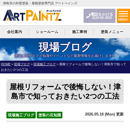
津島市の外壁塗装・屋根塗装専門店 アートペインズ
電話をかける
0120-09-3535
MENU
会社案内
ショールーム
施工事例
塗装メニュー
現場ブログ
塗装に関するマメ知識やイベントなど最新情報をお届けします！
HOME
>
現場ブログ
>
現場施工ブログ
>
屋根リフォームで後悔しない！津島市で知って
おきたい2つの工法
屋根リフォームで後悔しない！津
島市で知っておきたい2つの工法
2026.05.18 (Mon) 更新
現場施工ブログ
塗装の豆知識