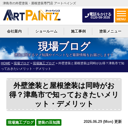
津島市の外壁塗装・屋根塗装専門店 アートペインズ
電話をかける
0120-09-3535
MENU
会社案内
ショールーム
施工事例
塗装メニュー
現場ブログ
塗装に関するマメ知識やイベントなど最新情報をお届けします！
HOME
>
現場ブログ
>
現場施工ブログ
>
外壁塗装と屋根塗装は同時がお得？津島市で知
っておきたいメリット・デメリット
外壁塗装と屋根塗装は同時がお
得？津島市で知っておきたいメリ
ット・デメリット
2026.06.29 (Mon) 更新
現場施工ブログ
塗装の豆知識