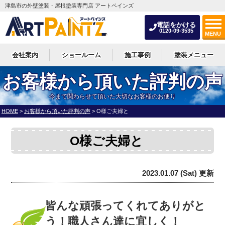
津島市の外壁塗装・屋根塗装専門店 アートペインズ
電話をかける
0120-09-3535
MENU
会社案内
ショールーム
施工事例
塗装メニュー
お客様から頂いた評判の声
今まで関わらせて頂いた大切なお客様のお便り
HOME
>
お客様から頂いた評判の声
>
O様ご夫婦と
O様ご夫婦と
2023.01.07 (Sat) 更新
皆んな頑張ってくれてありがと
う！職人さん達に宜しく！