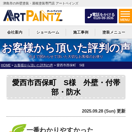
津島市の外壁塗装・屋根塗装専門店 アートペインズ
電話をかける
0120-09-3535
MENU
会社案内
ショールーム
施工事例
塗装メニュー
お客様から頂いた評判の声
今まで関わらせて頂いた大切なお客様のお便り
HOME
>
お客様から頂いた評判の声
>
愛西市西保町 S様
愛西市西保町 S様 外壁・付帯
部・防水
2025.09.28 (Sun) 更新
一番わかりやすかった