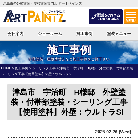
津島市の外壁塗装・屋根塗装専門店 アートペインズ
電話をかける
0120-09-3535
MENU
会社案内
ショールーム
施工事例
塗装メニュー
施工事例
外壁塗装・屋根塗替えなど施工事例をご覧下さい
HOME
>
施工事例
>
シーリング工事
>
津島市 宇治町 H様邸 外壁塗装・付帯部塗装・
シーリング工事【使用塗料】外壁：ウルトラSi
津島市 宇治町 H様邸 外壁塗
装・付帯部塗装・シーリング工事
【使用塗料】外壁：ウルトラSi
2025.02.26 (Wed)