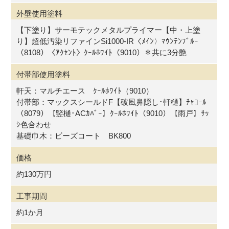
外壁使用塗料
【下塗り】サーモテックメタルプライマー【中・上塗
り】超低汚染リファインSi1000-IR〈ﾒｲﾝ〉ﾏｳﾝﾃﾝﾌﾞﾙｰ
（8108）〈ｱｸｾﾝﾄ〉ｸｰﾙﾎﾜｲﾄ（9010）＊共に3分艶
付帯部使用塗料
軒天：マルチエース ｸｰﾙﾎﾜｲﾄ（9010）
付帯部：マックスシールドF【破風鼻隠し･軒樋】ﾁｬｺｰﾙ
（8079）【竪樋･ACｶﾊﾞｰ】ｸｰﾙﾎﾜｲﾄ（9010）【雨戸】ｻｯ
ｼ色合わせ
基礎巾木：ビーズコート BK800
価格
約130万円
工事期間
約1か月