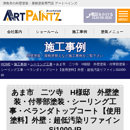
津島市の外壁塗装・屋根塗装専門店 アートペインズ
電話をかける
0120-09-3535
MENU
会社案内
ショールーム
施工事例
塗装メニュー
施工事例
外壁塗装・屋根塗替えなど施工事例をご覧下さい
HOME
>
施工事例
>
シーリング工事
>
あま市 二ツ寺 H様邸 外壁塗装・付帯部塗装・
シーリング工事・ベランダトップコート【使用塗料】外壁：超低汚染リファインSi1000-
IR
あま市 二ツ寺 H様邸 外壁塗
装・付帯部塗装・シーリング工
事・ベランダトップコート【使用
塗料】外壁：超低汚染リファイン
Si1000-IR