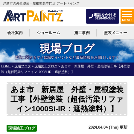
津島市の外壁塗装・屋根塗装専門店 アートペインズ
電話をかける
0120-09-3535
MENU
会社案内
ショールーム
施工事例
塗装メニュー
現場ブログ
塗装に関するマメ知識やイベントなど最新情報をお届けします！
HOME
>
現場ブログ
>
現場施工ブログ
>
あま市 新居屋 外壁・屋根塗装工事【外壁塗
装（超低汚染リファイン1000Si-IR：遮熱塗料）】
あま市 新居屋 外壁・屋根塗装
工事【外壁塗装（超低汚染リファ
イン1000Si-IR：遮熱塗料）】
2024.04.04 (Thu) 更新
現場施工ブログ